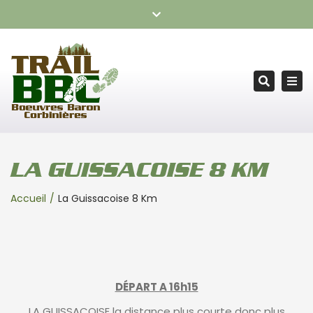
TRAIL BOEUVRES BARON CORBINIÈRES – RDV le samedi 24
Fermer
octobre 2026
la
barre
Tog
supérieure
Recherc
nav
LA GUISSACOISE 8 KM
Accueil
La Guissacoise 8 Km
DÉPART A 16h15
LA GUISSACOISE la distance plus courte donc plus