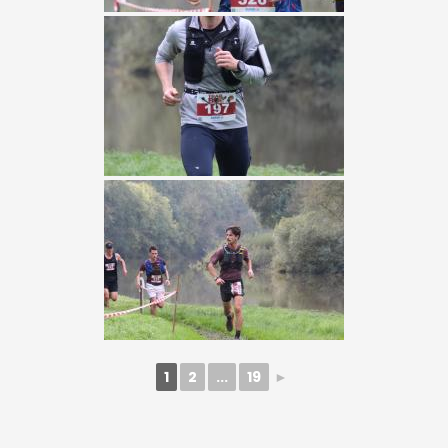
1
2
...
19
►