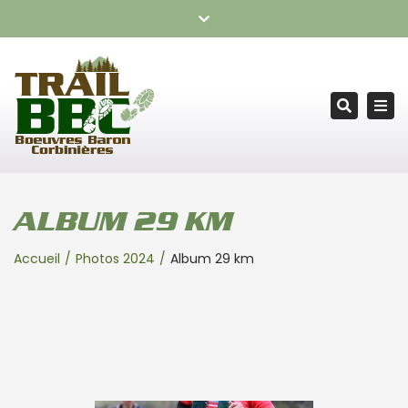
TRAIL BOEUVRES BARON CORBINIÈRES – RDV le samedi 24
Fermer
octobre 2026
la
barre
Tog
supérieure
Recherc
nav
ALBUM 29 KM
Accueil
Photos 2024
Album 29 km