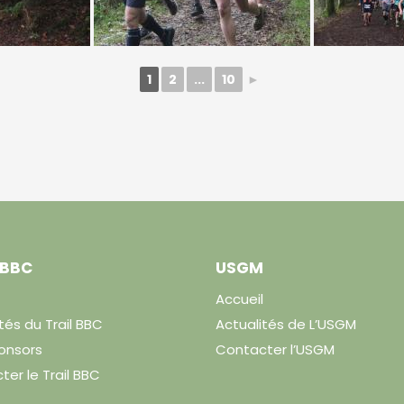
1
2
...
10
►
 BBC
USGM
Accueil
tés du Trail BBC
Actualités de L’USGM
onsors
Contacter l’USGM
er le Trail BBC