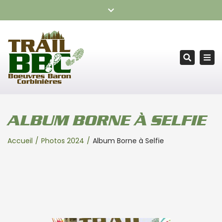
TRAIL BOEUVRES BARON CORBINIÈRES – RDV le samedi 24
Fermer
octobre 2026
la
barre
Tog
supérieure
Recherc
nav
ALBUM BORNE À SELFIE
Accueil
Photos 2024
Album Borne à Selfie