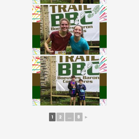
1
2
...
8
►