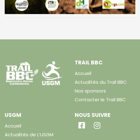
TRAIL BBC
Accueil
Actualités du Trail BBC
Nos sponsors
Contacter le Trail BBC
USGM
NOUS SUIVRE
Accueil
Actualités de L’USGM