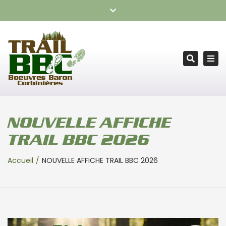
TRAIL BOEUVRES BARON CORBINIÈRES – RDV le samedi 24
Fermer
octobre 2026
la
barre
Tog
supérieure
Recherc
nav
NOUVELLE AFFICHE
TRAIL BBC 2026
Accueil
NOUVELLE AFFICHE TRAIL BBC 2026