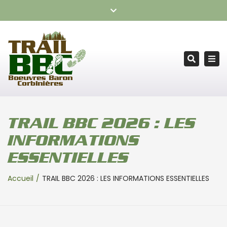
TRAIL BOEUVRES BARON CORBINIÈRES – RDV le samedi 24
Fermer
octobre 2026
la
barre
Tog
supérieure
Recherc
nav
TRAIL BBC 2026 : LES
INFORMATIONS
ESSENTIELLES
Accueil
TRAIL BBC 2026 : LES INFORMATIONS ESSENTIELLES